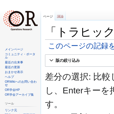
ページ
議論
「トラヒッ
このページの記録
メインページ
コミュニティ・ポータ
ナ
検
ル
版の絞り込み
ビ
索
最近の出来事
最近の更新
ゲ
に
おまかせ表示
ー
移
差分の選択: 比
ヘルプ
シ
動
ORWikiへのお問い合わ
ョ
せ
し、Enterキ
OR学会HP
ン
OR学会アーカイブ集
に
す。
移
ツール
動
リンク元