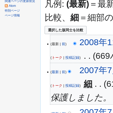
凡例:
(最新)
＝最
関連ページの更新状況
Atom
特別ページ
比較、
細
＝細部
ページ情報
2008年1
最新
前
‎
66
トーク
投稿記録
2007年7
最新
前
‎
細
トーク
投稿記録
保護しました。 [edi
2007年7