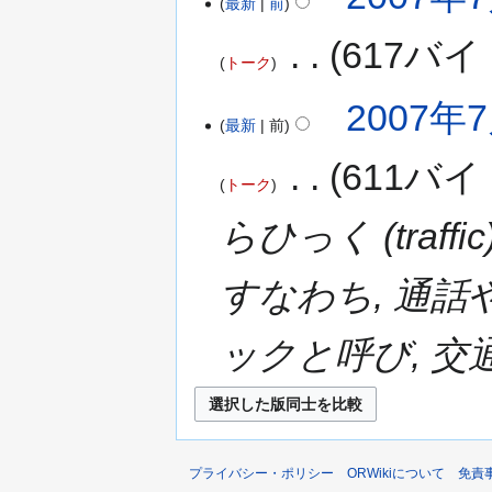
最新
前
‎
617バイ
トーク
2007年7
最新
前
‎
611バイ
トーク
らひっく (tra
すなわち, 通
ックと呼び, 交通
プライバシー・ポリシー
ORWikiについて
免責