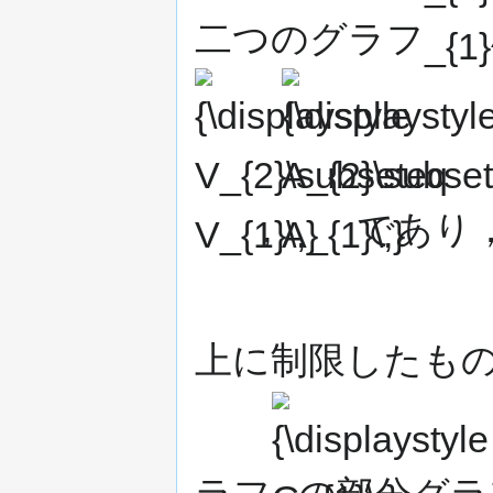
二つのグラフ
{\displaystyle
A_{2}\subseteq
A_{1}\,}
,
であり
上に制限したもの
{\displaystyle
G_{1}\,}