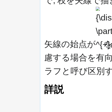
で, 枝を矢線で描
{\displayst
\partial
^{+}a\,}
矢線の始点が
を
慮する場合を有向
ラフと呼び区別す
詳説