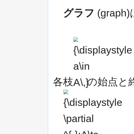
グラフ
(graph
{\displaystyle
a\in A\,}
各枝
の始点と
{\displaystyle
\partial
^{-}:A\to V\,}