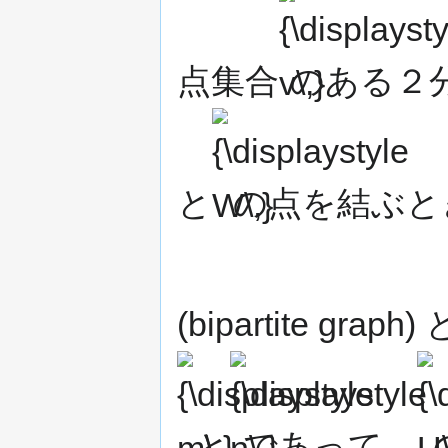
点集合
のある２
{\displaystyle
W\,}
と
の点を結ぶと
(bipartite grap
{\displaystyle
{\dis
n\,}
U\,}
と
であって，