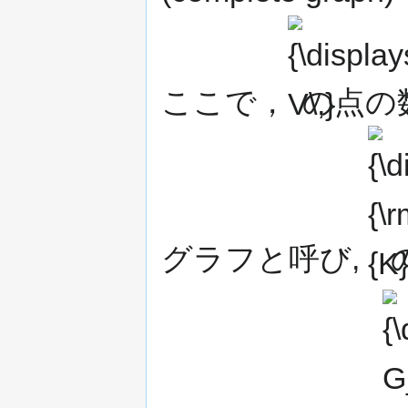
{\displaystyle
V\,}
ここで，
の点の
{\displ
{\rm
{K}}_{n
グラフと呼び,
{\di
G_{
(V_{
_{1}
_{1}^