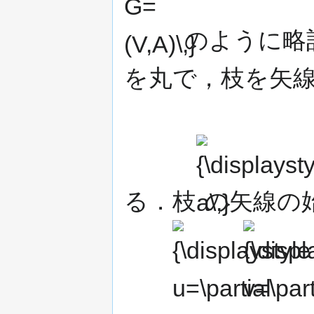
のように略
を丸で，枝を矢
{\displaystyle
a\,}
る．枝
の矢線の
{\displaystyle
{\displaystyle
u=\partial
v=\partial
^{+}a\,}
^{-}a\,}