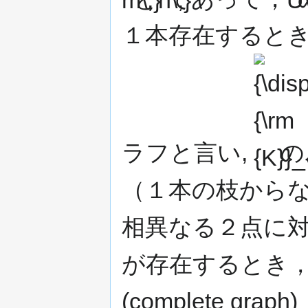
１本存在すると
{\displaystyl
{\rm
{K}}_{m,n}\,}
ラフと言い,
の
（１本の枝からな
相異なる２点に
が存在するとき
(complete 