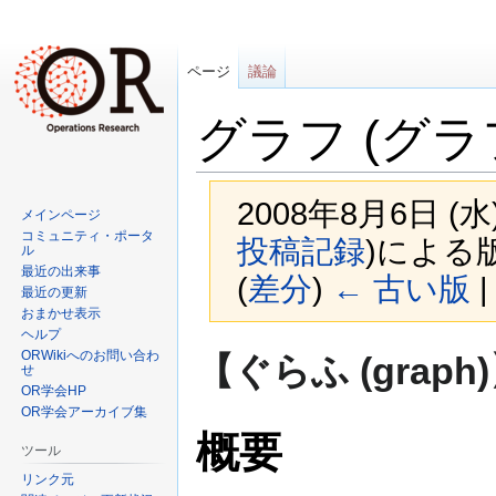
ページ
議論
グラフ (グラ
2008年8月6日 (
メインページ
コミュニティ・ポータ
投稿記録
)
による
ル
最近の出来事
(
差分
)
← 古い版
|
最近の更新
おまかせ表示
ヘルプ
ナ
検
ORWikiへのお問い合わ
【ぐらふ (graph
せ
ビ
索
OR学会HP
ゲ
に
OR学会アーカイブ集
ー
移
概要
シ
動
ツール
ョ
リンク元