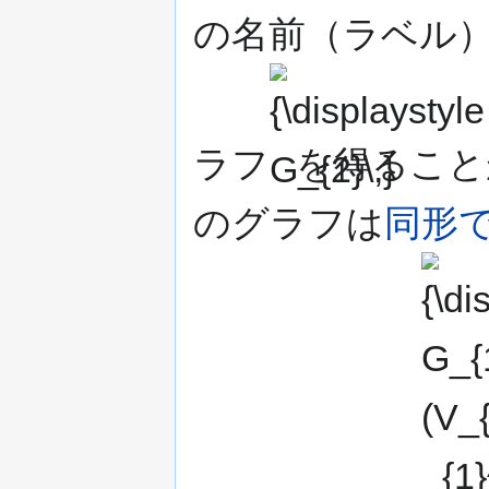
の名前（ラベル
{\displaystyle
G_{2}\,}
ラフ
を得ること
のグラフは
同形
{\displays
G_{1}=
(V_{1},A_{
_{1}^{+},\
_{1}^{-})\,