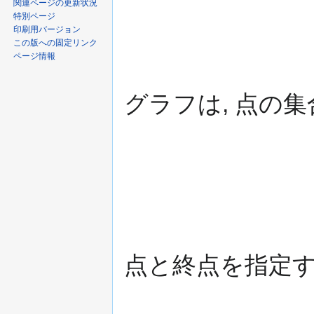
ン
関連ページの更新状況
特別ページ
に
印刷用バージョン
移
この版への固定リンク
動
ページ情報
グラフは, 点の集
点と終点を指定す