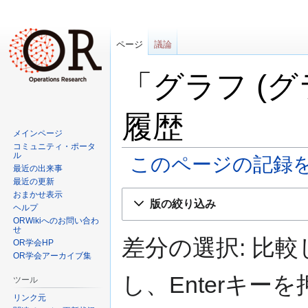
ページ
議論
「グラフ (
履歴
メインページ
コミュニティ・ポータ
ル
このページの記録
最近の出来事
最近の更新
ナ
検
おまかせ表示
版の絞り込み
ヘルプ
ビ
索
ORWikiへのお問い合わ
ゲ
に
せ
ー
移
差分の選択: 比
OR学会HP
シ
動
OR学会アーカイブ集
ョ
し、Enterキ
ツール
ン
リンク元
に