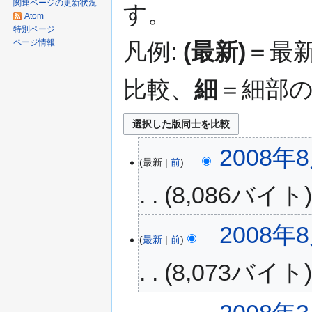
関連ページの更新状況
す。
移
Atom
動
特別ページ
ページ情報
凡例:
(最新)
＝最
比較、
細
＝細部
2008年8
最新
前
8,086バイト
2008年8
最新
前
8,073バイト