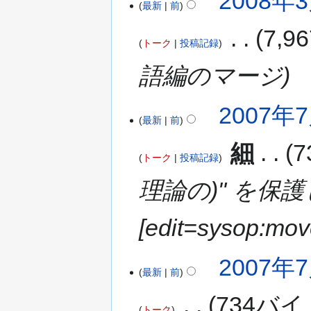
2008年3
最新
前
‎
7,
トーク
投稿記録
語編のマージ
2007年7
最新
前
‎
細
トーク
投稿記録
理論の)" を保
[edit=sysop:mo
2007年7
最新
前
‎
734バイ
トーク