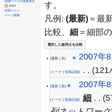
関連ページの更新状況
す。
移
Atom
動
特別ページ
ページ情報
凡例:
(最新)
＝最
比較、
細
＝細部
2007年8
最新
前
‎
12
トーク
投稿記録
2007年8
最新
前
‎
細
トーク
投稿記録
列ネットワーク