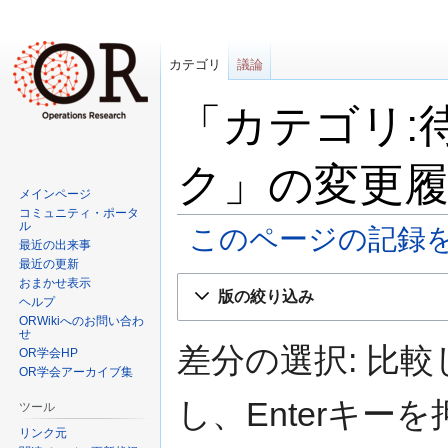
カテゴリ
議論
「カテゴリ:
ク」の変更
メインページ
コミュニティ・ポータ
ル
このページの記録
最近の出来事
最近の更新
ナ
検
おまかせ表示
版の絞り込み
ヘルプ
ビ
索
ORWikiへのお問い合わ
ゲ
に
せ
ー
移
差分の選択: 比
OR学会HP
シ
動
OR学会アーカイブ集
ョ
し、Enterキ
ツール
ン
リンク元
に