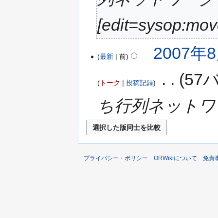
[edit=sysop:mo
2007年8
最新
前
‎
57
トーク
投稿記録
ち行列ネットワ
プライバシー・ポリシー
ORWikiについて
免責