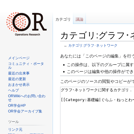
カテゴリ
議論
カテゴリ:グラフ
←
カテゴリ:グラフ･ネットワーク
ナ
検
あなたには「このページの編集」を行
メインページ
ビ
索
コミュニティ・ポータ
この操作は、以下のグループに属す
ル
ゲ
に
このページは編集や他の操作ができ
最近の出来事
ー
移
最近の更新
このページのソースの閲覧やコピーが
シ
動
おまかせ表示
ョ
ヘルプ
ン
ORWikiへのお問い合わ
せ
に
OR学会HP
移
OR学会アーカイブ集
動
ツール
リンク元