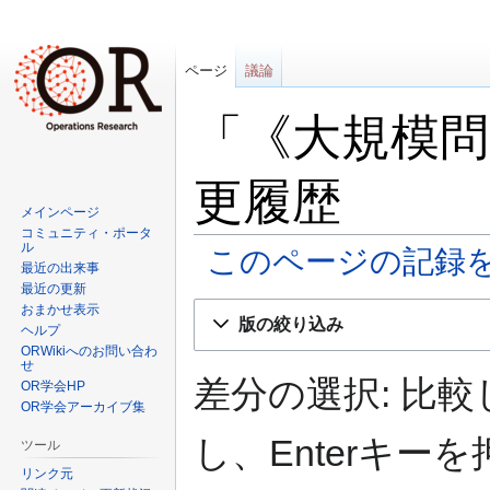
ページ
議論
「《大規模問
更履歴
メインページ
コミュニティ・ポータ
ル
このページの記録
最近の出来事
最近の更新
ナ
検
おまかせ表示
版の絞り込み
ヘルプ
ビ
索
ORWikiへのお問い合わ
ゲ
に
せ
ー
移
差分の選択: 比
OR学会HP
シ
動
OR学会アーカイブ集
ョ
し、Enterキ
ツール
ン
リンク元
に