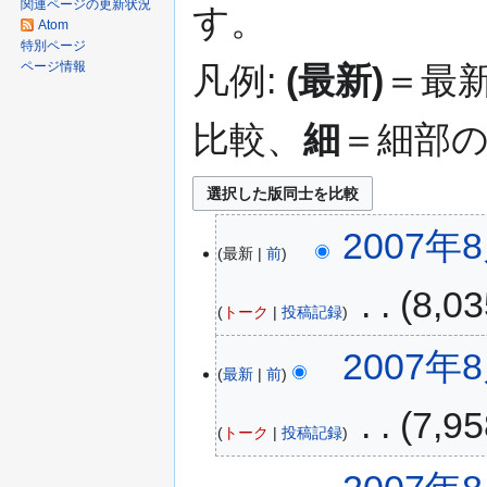
関連ページの更新状況
す。
移
Atom
動
特別ページ
ページ情報
凡例:
(最新)
＝最
比較、
細
＝細部
2007年8
最新
前
‎
8,
トーク
投稿記録
2007年8
最新
前
‎
7,
トーク
投稿記録