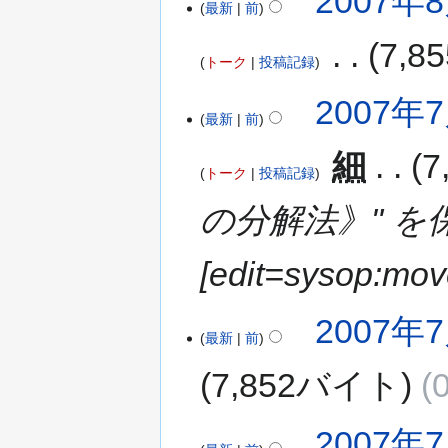
2007年8
最新
前
‎
7,
トーク
投稿記録
2007年7
最新
前
‎
細
7
トーク
投稿記録
の分解法》" 
[edit=sysop:mo
2007年7
最新
前
7,852バイト
2007年7